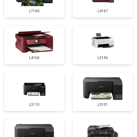
L7160
L4167
L4160
L3156
L3110
L3101