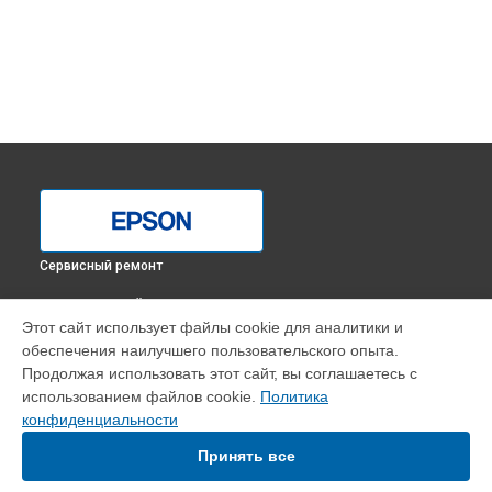
Сервисный ремонт
ВЫБЕРИ СВОЙ ГОРОД
Этот сайт использует файлы cookie для аналитики и
Ремонт принтера L132 Epson в
Краснодаре
обеспечения наилучшего пользовательского опыта.
Ремонт принтера L132 Epson в
Ростове-на-Дону
Продолжая использовать этот сайт, вы соглашаетесь с
Ремонт принтера L132 Epson в
Нижнем Новгороде
использованием файлов cookie.
Политика
конфиденциальности
Ремонт принтера L132 Epson в
Новосибирске
Ремонт принтера L132 Epson в
Челябинске
Принять все
Ремонт принтера L132 Epson в
Екатеринбурге