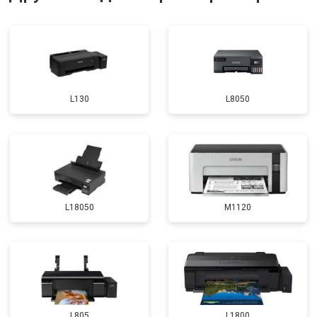
L130
L8050
L18050
M1120
L805
L1800